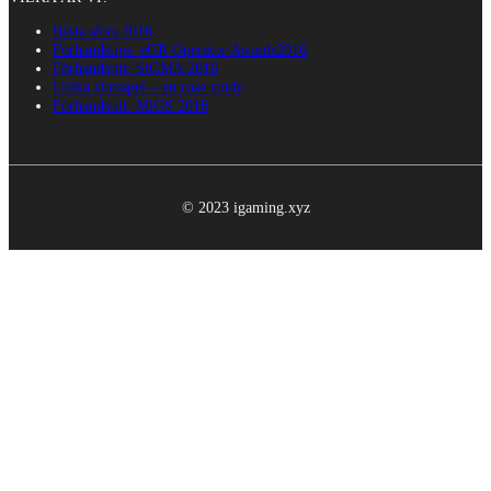
Bästa slots 2016
Förhandstips: eGR Operator Awards2016
Förhandstitt: SiGMA 2016
Unika slotsspel – en case study
Förhandstitt: MiGS 2016
© 2023 igaming.xyz