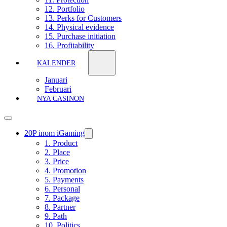
12. Portfolio
13. Perks for Customers
14. Physical evidence
15. Purchase initiation
16. Profitability
KALENDER
Januari
Februari
NYA CASINON
20P inom iGaming
1. Product
2. Place
3. Price
4. Promotion
5. Payments
6. Personal
7. Package
8. Partner
9. Path
10. Politics