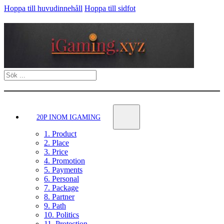
Hoppa till huvudinnehåll
Hoppa till sidfot
Sök
20P INOM IGAMING
1. Product
2. Place
3. Price
4. Promotion
5. Payments
6. Personal
7. Package
8. Partner
9. Path
10. Politics
11. Protection