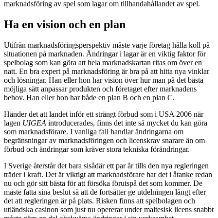
marknadsföring av spel som lagar om tillhandahållandet av spel.
Ha en vision och en plan
Utifrån marknadsföringsperspektiv måste varje företag hålla koll på
situationen på marknaden. Ändringar i lagar är en viktig faktor för
spelbolag som kan göra att hela marknadskartan ritas om över en
natt. En bra expert på marknadsföring är bra på att hitta nya vinklar
och lösningar. Han eller hon har vision över hur man på det bästa
möjliga sätt anpassar produkten och företaget efter marknadens
behov. Han eller hon har både en plan B och en plan C.
Händer det att landet inför ett strängt förbud som i USA 2006 när
lagen
UIGEA
introducerades, finns det inte så mycket du kan göra
som marknadsförare. I vanliga fall handlar ändringarna om
begränsningar av marknadsföringen och licenskrav snarare än om
förbud och ändringar som kräver stora tekniska förändringar.
I Sverige återstår det bara sisådär ett par år tills den nya regleringen
träder i kraft. Det är viktigt att marknadsförare har det i åtanke redan
nu och gör sitt bästa för att försöka förutspå det som kommer. De
måste fatta sina beslut så att de fortsätter ge utdelningen långt efter
det att regleringen är på plats. Risken finns att spelbolagen och
utländska casinon som just nu opererar under maltesisk licens snabbt