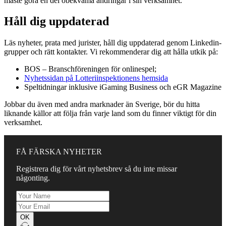
måste göra en del obekväma ändringar i sin verksamhet.
Håll dig uppdaterad
Läs nyheter, prata med jurister, håll dig uppdaterad genom Linkedin-
grupper och rätt kontakter. Vi rekommenderar dig att hålla utkik på:
BOS – Branschföreningen för onlinespel;
Nyhetssidan på Lotteriinspektionens hemsida
Speltidningar inklusive iGaming Business och eGR Magazine
Jobbar du även med andra marknader än Sverige, bör du hitta
liknande källor att följa från varje land som du finner viktigt för din
verksamhet.
FÅ FÄRSKA NYHETER
Registrera dig för vårt nyhetsbrev så du inte missar
någonting.
OK