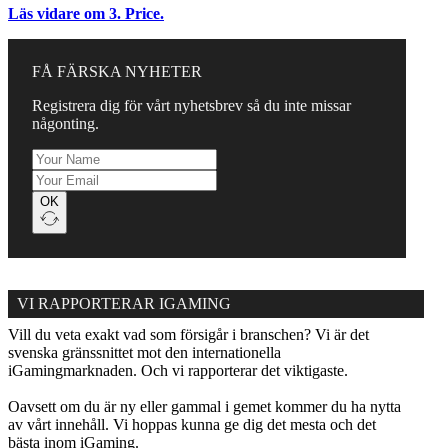
Läs vidare om 3. Price.
FÅ FÄRSKA NYHETER
Registrera dig för vårt nyhetsbrev så du inte missar
någonting.
OK
VI RAPPORTERAR IGAMING
Vill du veta exakt vad som försigår i branschen? Vi är det
svenska gränssnittet mot den internationella
iGamingmarknaden. Och vi rapporterar det viktigaste.
Oavsett om du är ny eller gammal i gemet kommer du ha nytta
av vårt innehåll. Vi hoppas kunna ge dig det mesta och det
bästa inom iGaming.