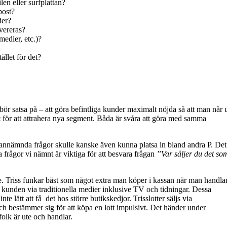
en eller surfplattan?
post?
der?
vereras?
 medier, etc.)?
ället för det?
r satsa på – att göra befintliga kunder maximalt nöjda så att man når 
t för att attrahera nya segment. Båda är svåra att göra med samma
vannämnda frågor skulle kanske även kunna platsa in bland andra P. Det
la frågor vi nämnt är viktiga för att besvara frågan
”Var säljer du det so
ce. Triss funkar bäst som något extra man köper i kassan när man handlar
ll kunden via traditionella medier inklusive TV och tidningar. Dessa
te lätt att få det hos större butikskedjor. Trisslotter säljs via
och bestämmer sig för att köpa en lott impulsivt. Det händer under
folk är ute och handlar.