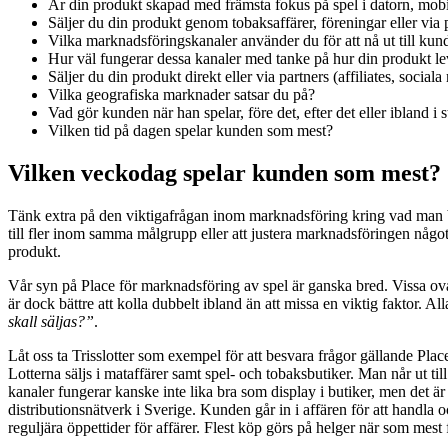
Är din produkt skapad med främsta fokus på spel i datorn, mobil
Säljer du din produkt genom tobaksaffärer, föreningar eller via 
Vilka marknadsföringskanaler använder du för att nå ut till kun
Hur väl fungerar dessa kanaler med tanke på hur din produkt le
Säljer du din produkt direkt eller via partners (affiliates, sociala
Vilka geografiska marknader satsar du på?
Vad gör kunden när han spelar, före det, efter det eller ibland i st
Vilken tid på dagen spelar kunden som mest?
Vilken veckodag spelar kunden som mest?
Tänk extra på den viktigafrågan inom marknadsföring kring vad man bö
till fler inom samma målgrupp eller att justera marknadsföringen någo
produkt.
Vår syn på Place för marknadsföring av spel är ganska bred. Vissa o
är dock bättre att kolla dubbelt ibland än att missa en viktig faktor. Al
skall säljas?”
.
Låt oss ta Trisslotter som exempel för att besvara frågor gällande Pla
Lotterna säljs i mataffärer samt spel- och tobaksbutiker. Man når ut ti
kanaler fungerar kanske inte lika bra som display i butiker, men det är in
distributionsnätverk i Sverige. Kunden går in i affären för att handla 
reguljära öppettider för affärer. Flest köp görs på helger när som mest 