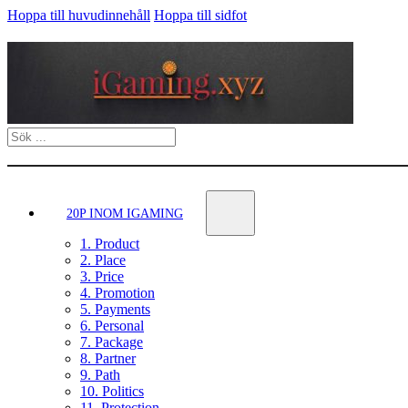
Hoppa till huvudinnehåll
Hoppa till sidfot
Sök
20P INOM IGAMING
1. Product
2. Place
3. Price
4. Promotion
5. Payments
6. Personal
7. Package
8. Partner
9. Path
10. Politics
11. Protection