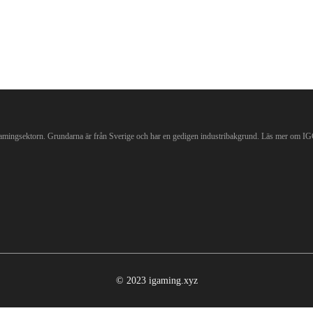
Gamingsektorn. Grundarna är från Sverige och har en gedigen industribakgrund. Läs mer om IG
© 2023 igaming.xyz