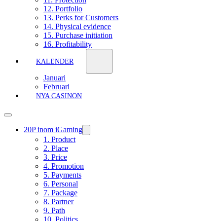
12. Portfolio
13. Perks for Customers
14. Physical evidence
15. Purchase initiation
16. Profitability
KALENDER
Januari
Februari
NYA CASINON
20P inom iGaming
1. Product
2. Place
3. Price
4. Promotion
5. Payments
6. Personal
7. Package
8. Partner
9. Path
10. Politics