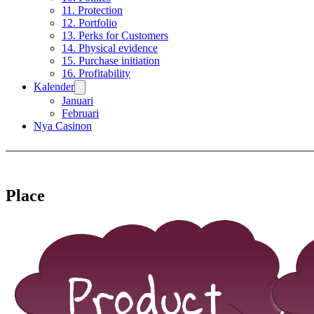
11. Protection
12. Portfolio
13. Perks for Customers
14. Physical evidence
15. Purchase initiation
16. Profitability
Kalender
Januari
Februari
Nya Casinon
Place