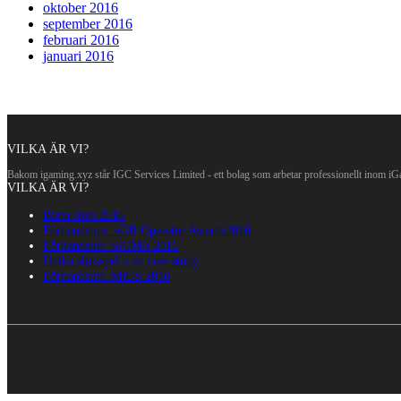
oktober 2016
september 2016
februari 2016
januari 2016
VILKA ÄR VI?
Bakom igaming.xyz står IGC Services Limited - ett bolag som arbetar professionellt inom i
VILKA ÄR VI?
Bästa slots 2016
Förhandstips: eGR Operator Awards2016
Förhandstitt: SiGMA 2016
Unika slotsspel – en case study
Förhandstitt: MiGS 2016