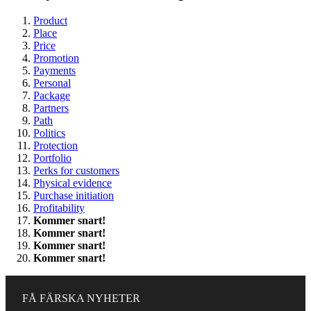
Product
Place
Price
Promotion
Payments
Personal
Package
Partners
Path
Politics
Protection
Portfolio
Perks for customers
Physical evidence
Purchase initiation
Profitability
Kommer snart!
Kommer snart!
Kommer snart!
Kommer snart!
FÅ FÄRSKA NYHETER