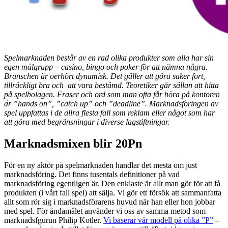
Spelmarknaden består av en rad olika produkter som alla har sin
egen målgrupp – casino, bingo och poker för att nämna några.
Branschen är oerhört dynamisk. Det gäller att göra saker fort,
tillräckligt bra och att vara bestämd. Teoretiker går sällan att hitta
på spelbolagen. Fraser och ord som man ofta får höra på kontoren
är ”hands on”, ”catch up” och ”deadline”. Marknadsföringen av
spel uppfattas i de allra flesta fall som reklam eller något som har
att göra med begränsningar i diverse lagstiftningar.
Marknadsmixen blir 20Pn
För en ny aktör på spelmarknaden handlar det mesta om just
marknadsföring. Det finns tusentals definitioner på vad
marknadsföring egentligen är. Den enklaste är allt man gör för att få
produkten (i vårt fall spel) att sälja. Vi gör ett försök att sammanfatta
allt som rör sig i marknadsförarens huvud när han eller hon jobbar
med spel. För ändamålet använder vi oss av samma metod som
marknadsfgurun Philip Kotler.
Vi baserar vår modell på olika ”P”
–