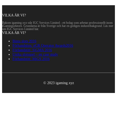
VILKA ÄR VI?
Bakom igaming.xyz står IGC Services Limited - ett bolag som arbetar professionellt inom
iGamingsektorn. Grundarna är från Sverige och har en gedigen industribakgrund. Läs mer
om IGC Services Limited här.
VILKA ÄR VI?
Bästa slots 2016
Förhandstips: eGR Operator Awards2016
Förhandstitt: SiGMA 2016
Unika slotsspel – en case study
Förhandstitt: MiGS 2016
© 2023 igaming.xyz