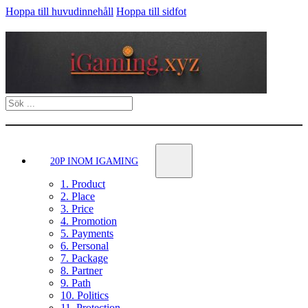
Hoppa till huvudinnehåll
Hoppa till sidfot
Sök
20P INOM IGAMING
1. Product
2. Place
3. Price
4. Promotion
5. Payments
6. Personal
7. Package
8. Partner
9. Path
10. Politics
11. Protection