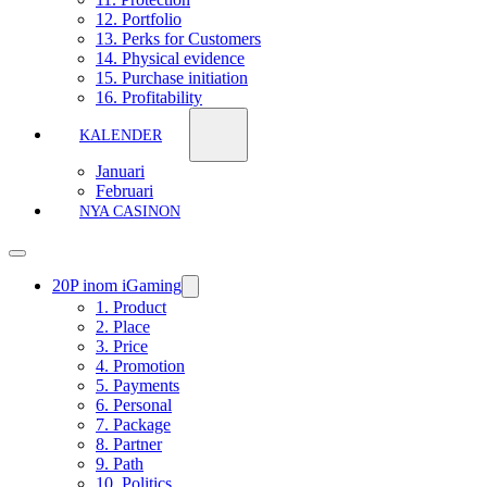
12. Portfolio
13. Perks for Customers
14. Physical evidence
15. Purchase initiation
16. Profitability
KALENDER
Januari
Februari
NYA CASINON
20P inom iGaming
1. Product
2. Place
3. Price
4. Promotion
5. Payments
6. Personal
7. Package
8. Partner
9. Path
10. Politics