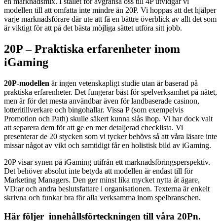
en marknadsmix. I stället för avgränsa oss till 4P utvidgar vi
modellen till att omfatta inte mindre än 20P. Vi hoppas att det hjälper
varje marknadsförare där ute att få en bättre överblick av allt det som
är viktigt för att på det bästa möjliga sättet utföra sitt jobb.
20P – Praktiska erfarenheter inom
iGaming
20P-modellen
är ingen vetenskapligt studie utan är baserad på
praktiska erfarenheter. Det fungerar bäst för spelverksamhet på nätet,
men är för det mesta användbar även för landbaserade casinon,
lotteritillverkare och bingohallar. Vissa P (som exempelvis
Promotion och Path) skulle säkert kunna slås ihop. Vi har dock valt
att separera dem för att ge en mer detaljerad checklista. Vi
presenterar de 20 stycken som vi tycker behövs så att våra läsare inte
missar något av vikt och samtidigt får en holistisk bild av iGaming.
20P visar synen på iGaming utifrån ett marknadsföringsperspektiv.
Det behöver absolut inte betyda att modellen är endast till för
Marketing Managers. Den ger minst lika mycket nytta åt ägare,
VD:ar och andra beslutsfattare i organisationen. Texterna är enkelt
skrivna och funkar bra för alla verksamma inom spelbranschen.
Här följer innehållsförteckningen till våra 20Pn.